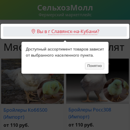
СельхозМолл
Фермерский маркетплейс
Вы в
г Славянск-на-Кубани
?
Мясные породы цыплят
Доступный ассортимент товаров зависит
от выбранного населенного пункта.
Понятно
Бройлеры Росс308
Бройлеры Кобб500
(Импорт)
(Импорт)
от 110 руб.
от 110 руб.